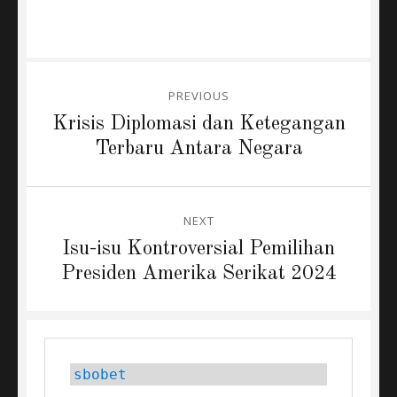
Post
PREVIOUS
navigation
Previous
Krisis Diplomasi dan Ketegangan
post:
Terbaru Antara Negara
NEXT
Next
Isu-isu Kontroversial Pemilihan
post:
Presiden Amerika Serikat 2024
sbobet