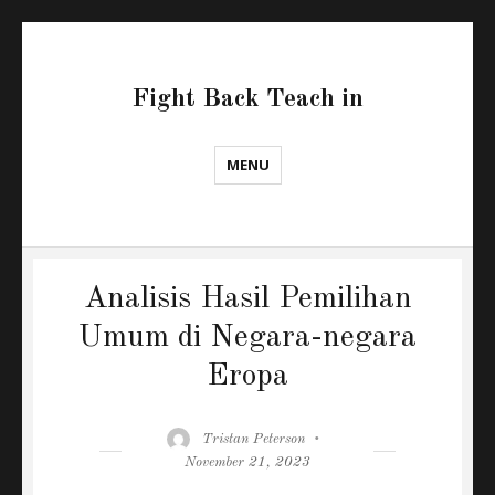
Fight Back Teach in
MENU
Analisis Hasil Pemilihan
Umum di Negara-negara
Eropa
Author
Posted
Tristan Peterson
on
November 21, 2023