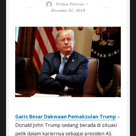
Author
Posted
Tristan Peterson
on
December 27, 2019
Garis Besar Dakwaan Pemakzulan Trump
–
Donald John Trump sedang berada di situasi
pelik dalam kariernya sebagai presiden AS.