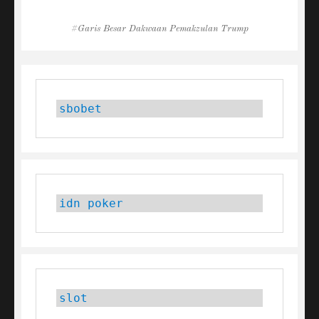
Tags
Garis Besar Dakwaan Pemakzulan Trump
sbobet
idn poker
slot