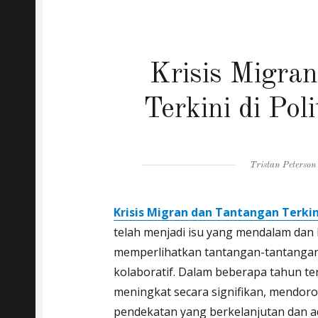
Krisis Migra
Terkini di Pol
Author
Tristan Peterson
Krisis Migran dan Tantangan Terkini
telah menjadi isu yang mendalam dan k
memperlihatkan tantangan-tantanga
kolaboratif. Dalam beberapa tahun ter
meningkat secara signifikan, mendor
pendekatan yang berkelanjutan dan adi