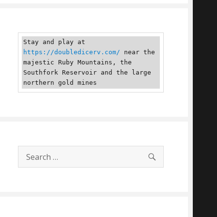
Stay and play at 
https://doubledicerv.com/
 near the 
majestic Ruby Mountains, the 
Southfork Reservoir and the large 
northern gold mines
SEARCH
Search
for: