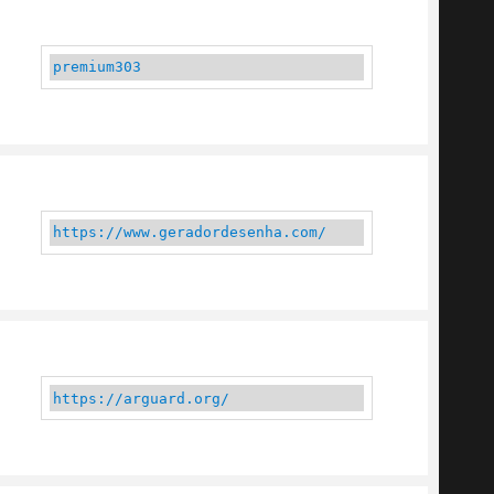
premium303
https://www.geradordesenha.com/
https://arguard.org/