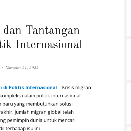
n dan Tantangan
itik Internasional
Posted
November 21, 2023
on
 di Politik Internasional
– Krisis migran
ompleks dalam politik internasional,
n baru yang membutuhkan solusi
akhir, jumlah migran global telah
ong pemimpin dunia untuk mencari
l terhadap isu ini.