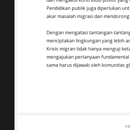
dan mengakui kontribusi positif yang
Pendidikan publik juga diperlukan 
akar masalah migrasi dan mendorong 
Dengan mengatasi tantangan-tantanga
menciptakan lingkungan yang lebih a
Krisis migran tidak hanya menguji keta
mengajukan pertanyaan fundamental 
sama harus dijawab oleh komunitas gl
Post
P