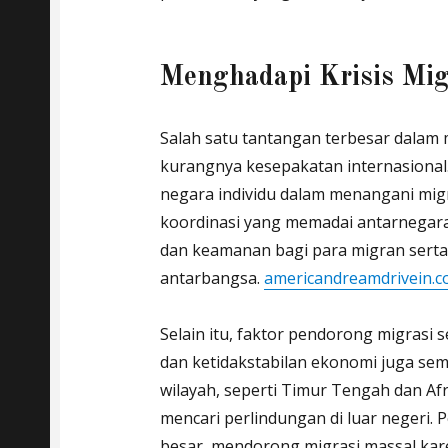
Menghadapi Krisis Mi
Salah satu tantangan terbesar dalam 
kurangnya kesepakatan internasional.
negara individu dalam menangani migras
koordinasi yang memadai antarnegara
dan keamanan bagi para migran sert
antarbangsa.
americandreamdrivein.
Selain itu, faktor pendorong migrasi s
dan ketidakstabilan ekonomi juga semaki
wilayah, seperti Timur Tengah dan Af
mencari perlindungan di luar negeri.
besar, mendorong migrasi massal kare