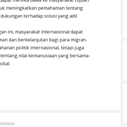
 dapat mereka bawa ke masyarakat tujuan.
untuk meningkatkan pemahaman tentang
dukungan terhadap solusi yang adil.
n ini, masyarakat internasional dapat
man dan berkelanjutan bagi para migran.
hanan politik internasional, tetapi juga
tentang nilai kemanusiaan yang bersama-
obal.
REVIOUS