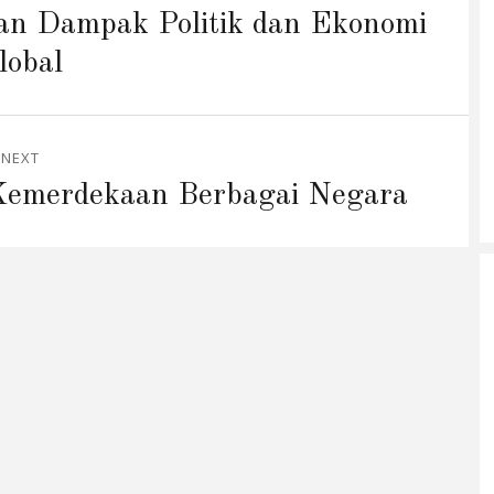
an Dampak Politik dan Ekonomi
lobal
NEXT
Kemerdekaan Berbagai Negara