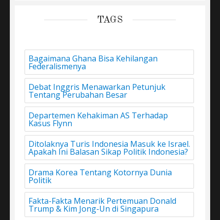
TAGS
Bagaimana Ghana Bisa Kehilangan
Federalismenya
Debat Inggris Menawarkan Petunjuk
Tentang Perubahan Besar
Departemen Kehakiman AS Terhadap
Kasus Flynn
Ditolaknya Turis Indonesia Masuk ke Israel.
Apakah Ini Balasan Sikap Politik Indonesia?
Drama Korea Tentang Kotornya Dunia
Politik
Fakta-Fakta Menarik Pertemuan Donald
Trump & Kim Jong-Un di Singapura