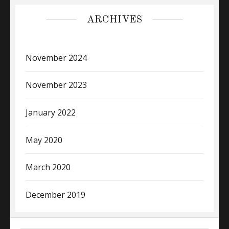
ARCHIVES
November 2024
November 2023
January 2022
May 2020
March 2020
December 2019