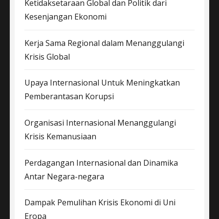
Ketidaksetaraan Global dan Politik dari
Kesenjangan Ekonomi
Kerja Sama Regional dalam Menanggulangi
Krisis Global
Upaya Internasional Untuk Meningkatkan
Pemberantasan Korupsi
Organisasi Internasional Menanggulangi
Krisis Kemanusiaan
Perdagangan Internasional dan Dinamika
Antar Negara-negara
Dampak Pemulihan Krisis Ekonomi di Uni
Eropa