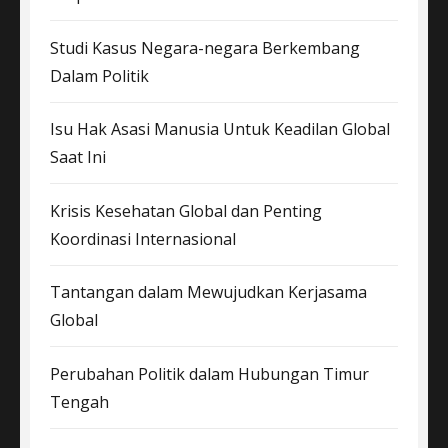
Studi Kasus Negara-negara Berkembang
Dalam Politik
Isu Hak Asasi Manusia Untuk Keadilan Global
Saat Ini
Krisis Kesehatan Global dan Penting
Koordinasi Internasional
Tantangan dalam Mewujudkan Kerjasama
Global
Perubahan Politik dalam Hubungan Timur
Tengah